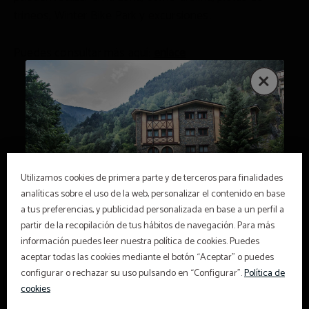
trineos, Winter Bike Park y excursiones.
Puedes consultar más aquí:
enlace
DESTINO
Utilizamos cookies de primera parte y de terceros para finalidades
analíticas sobre el uso de la web, personalizar el contenido en base
a tus preferencias, y publicidad personalizada en base a un perfil a
partir de la recopilación de tus hábitos de navegación. Para más
información puedes leer nuestra política de cookies. Puedes
aceptar todas las cookies mediante el botón “Aceptar” o puedes
configurar o rechazar su uso pulsando en “Configurar”.
Política de
Ven a disfrutar de tus
cookies