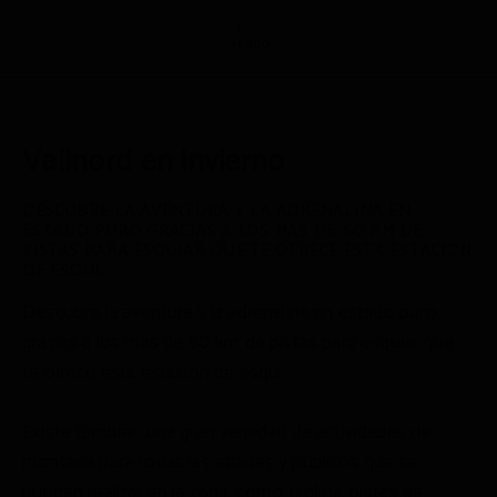
Vallnord En Invierno del Hotel Xalet Verdú en Arinsal. Web Oficial.
Vallnord en invierno
DESCUBRE LA AVENTURA Y LA ADRENALINA EN
ESTADO PURO GRACIAS A LOS MÁS DE 60 KM DE
PISTAS PARA ESQUIAR QUE TE OFRECE ESTA ESTACIÓN
DE ESQUÍ.
Descubre la aventura y la adrenalina en estado puro
gracias a los más de 60 km de pistas para esquiar que
te ofrece esta estación de esquí.
Existe también una gran variedad de actividades de
montaña para todas las edades y públicos que se
pueden realizar en la zona, como tirolina, pistas de