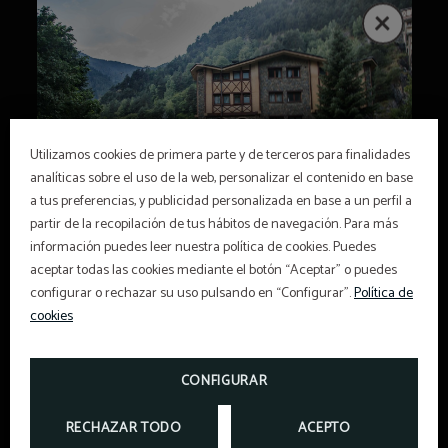
Utilizamos cookies de primera parte y de terceros para finalidades
analíticas sobre el uso de la web, personalizar el contenido en base
a tus preferencias, y publicidad personalizada en base a un perfil a
partir de la recopilación de tus hábitos de navegación. Para más
información puedes leer nuestra política de cookies. Puedes
aceptar todas las cookies mediante el botón “Aceptar” o puedes
configurar o rechazar su uso pulsando en “Configurar”.
Política de
cookies
Vine a gaudir de les teves
vacances especials amb Xalet
Esquia entre setmana al millor
OFERTA WEB
Verdú
CONFIGURAR
preu.
RESERVAR A TRAVÉS DE LA WEB OFICIAL TÉ
OFERTA PER ESTADES DE DUES NITS O MÉS AL
GAUDEIX D´UN 20% DE DESCOMPTE EN LLOGUER DE
RECHAZAR TODO
ACEPTO
AVANTATGES. GAUDEIX D’UN 15% DE DESCOMPTE
XALET VERDÚ.
MATERIAL D´ESQUÍ EN ESTADES DE MÍNIM 4 NITS (DE
EN LA TEVA RESERVA.