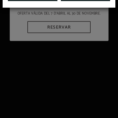
DIUMENGE A DIVENDRES).
INCLOU AMPOLLA DE CAVA AMB LA TEVA RESERVA.
RESERVAR
OFERTA VÀLIDA DEL 7 D’ABRIL AL 30 DE NOVEMBRE.
MÉS INFORMACIÓ
RESERVAR